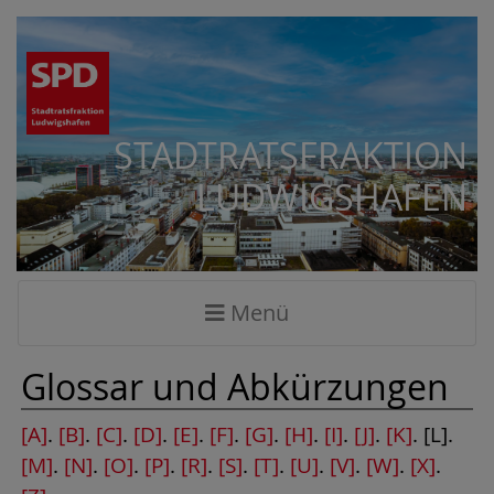
STADTRATSFRAKTION
LUDWIGSHAFEN
Menü
Glossar und Abkürzungen
[A]
.
[B]
.
[C]
.
[D]
.
[E]
.
[F]
.
[G]
.
[H]
.
[I]
.
[J]
.
[K]
. [L].
[M]
.
[N]
.
[O]
.
[P]
.
[R]
.
[S]
.
[T]
.
[U]
.
[V]
.
[W]
.
[X]
.