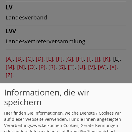
LV
Landesverband
LVV
Landesvertreterversammlung
[A]
.
[B]
.
[C]
.
[D]
.
[E]
.
[F]
.
[G]
.
[H]
.
[I]
.
[J]
.
[K]
. [L].
[M]
.
[N]
.
[O]
.
[P]
.
[R]
.
[S]
.
[T]
.
[U]
.
[V]
.
[W]
.
[X]
.
[Z]
.
Informationen, die wir
Aktuelle Nachrichten
speichern
05.08.2026 SPD-Stadtratsfraktion fordert
Hier finden Sie Informationen, welche Dienste / Cookies wir
nationale Taskforce und Fahrrinnen-Ausbau
auf dieser Webseite verwenden. Für die Ihnen angezeigten
zur Sicherung von Standort und
Verarbeitungszwecke können Cookies, Geräte-Kennungen
Arbeitsplätzen
oder andere Informationen auf Ihrem Gerät gespeichert