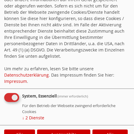
oder abgerufen werden. Sofern es sich nicht um für den
Betrieb der Webseite zwingende Cookies/Dienste handelt
24.07.2026 SPD-Fraktion zum Rückzug der
können Sie diese hier konfigurieren, so dass diese Cookies /
BASF aus der Wohnungsvermarktung
Dienste bei Ihnen nicht aktiv sind. Im Falle der Aktivierung
entsprechender Dienste beinhaltet diese Zustimmung auch
16.07.2026 Kommunen benötigen
Ihre Einwilligung in die Übermittlung bestimmter
personenbezogener Daten in Drittländer, u.a. die USA, nach
verlässliche Finanzierung
Art. 49 (1) (a) DSGVO. Die Verarbeitungszwecke im Einzelnen
finden Sie unten aufgelistet.
16.06.2026 SPD gratuliert Barbara Baur zum
80. Geburtstag
Um mehr zu erfahren, lesen Sie bitte unsere
Datenschutzerklärung
. Das Impressum finden Sie hier:
Impressum
.
29.04.2026 Zugang zum Freibad erleichtern
System, Essenziell
(immer erforderlich)
Besucher:
3138456
Für den Betrieb der Webseite zwingend erforderliche
Heute:
365
Cookies
↓
2
Dienste
Online:
10