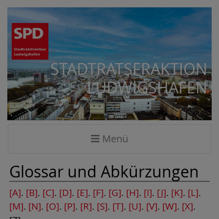
STADTRATSFRAKTION
LUDWIGSHAFEN
Menü
Glossar und Abkürzungen
[A]
.
[B]
.
[C]
.
[D]
.
[E]
.
[F]
.
[G]
.
[H]
.
[I]
.
[J]
.
[K]
.
[L]
.
[M]
.
[N]
.
[O]
.
[P]
.
[R]
.
[S]
.
[T]
.
[U]
.
[V]
.
[W]
.
[X]
.