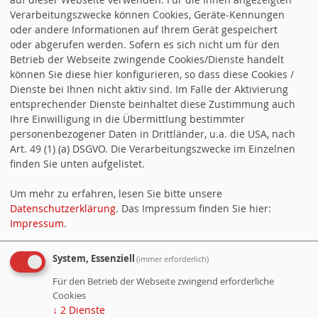
zur Sicherung von Standort und
Verarbeitungszwecke können Cookies, Geräte-Kennungen
Arbeitsplätzen
oder andere Informationen auf Ihrem Gerät gespeichert
oder abgerufen werden. Sofern es sich nicht um für den
Betrieb der Webseite zwingende Cookies/Dienste handelt
24.07.2026 SPD-Fraktion zum Rückzug der
können Sie diese hier konfigurieren, so dass diese Cookies /
BASF aus der Wohnungsvermarktung
Dienste bei Ihnen nicht aktiv sind. Im Falle der Aktivierung
entsprechender Dienste beinhaltet diese Zustimmung auch
16.07.2026 Kommunen benötigen
Ihre Einwilligung in die Übermittlung bestimmter
personenbezogener Daten in Drittländer, u.a. die USA, nach
verlässliche Finanzierung
Art. 49 (1) (a) DSGVO. Die Verarbeitungszwecke im Einzelnen
finden Sie unten aufgelistet.
16.06.2026 SPD gratuliert Barbara Baur zum
80. Geburtstag
Um mehr zu erfahren, lesen Sie bitte unsere
Datenschutzerklärung
. Das Impressum finden Sie hier:
Impressum
.
29.04.2026 Zugang zum Freibad erleichtern
System, Essenziell
(immer erforderlich)
Besucher:
3138456
Für den Betrieb der Webseite zwingend erforderliche
Heute:
308
Cookies
↓
2
Dienste
Online:
2